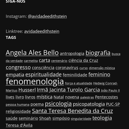
SIGA-NOS
Instagram:
@avidadeedithstein
Linktree:
avidadeedithstein
TAGS
Angela Ales Bello
biografia
antropologia
busca
carta
ciência da Cruz
da verdade
carmelita
centenário
congresso
consciência
coronavírus
curso
dimensão mística
espiritualidade
feminino
empatia
feminilidade
fenomenologia
força e atualidade
Hedwig Conrad-
Irmã Jacinta Turolo Garcia
Husserl
Martius
João Paulo II
mística
lives
livro
livros
Natal
novena
Pentecostes
palestras
psicologia
psicopatologia
poema
PUC-SP
pessoa humana
Santa Teresa Benedita da Cruz
religiosidade
teologia
saúde
seminário
Shoah
simpósio
singularidade
Teresa d'Ávila