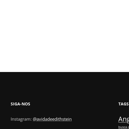
SIGA-NOS
TAGS
Ang
Instagram:
@avidadeedithstein
busca 