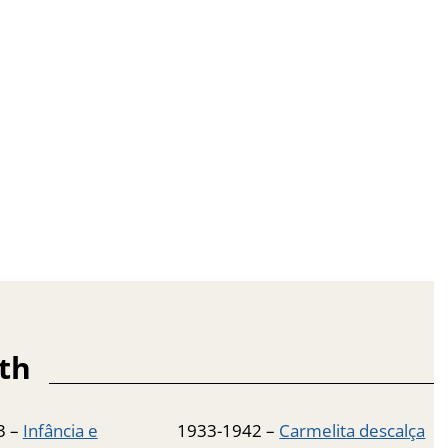
th
3 –
Infância e
1933-1942 –
Carmelita descalça