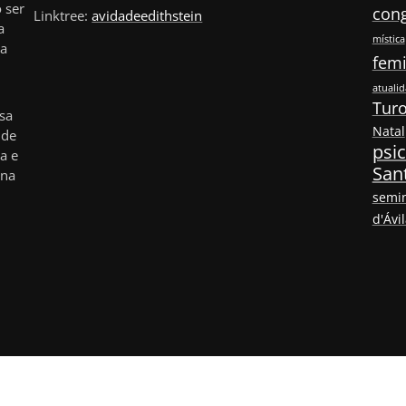
 ser
con
Linktree:
avidadeedithstein
a
mística
ia
fem
atuali
Turo
isa
Natal
 de
psic
a e
San
 na
semin
d'Ávi