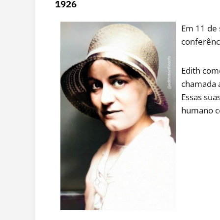
1926
Em 11 de 
conferênc
Edith com
chamada a
Essas sua
humano co