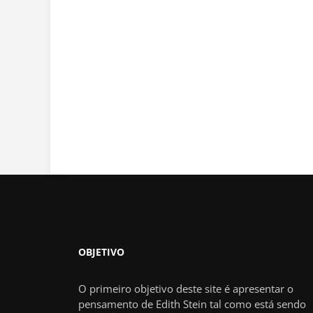
OBJETIVO
O primeiro objetivo deste site é apresentar o
pensamento de Edith Stein tal como está sendo