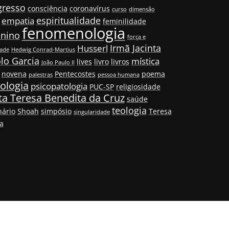
gresso
consciência
coronavírus
curso
dimensão
espiritualidade
empatia
feminilidade
fenomenologia
inino
força e
Irmã Jacinta
Husserl
dade
Hedwig Conrad-Martius
lo Garcia
mística
lives
livro
livros
João Paulo II
novena
Pentecostes
poema
palestras
pessoa humana
ologia
psicopatologia
PUC-SP
religiosidade
ta Teresa Benedita da Cruz
saúde
teologia
ário
Shoah
simpósio
Teresa
singularidade
la