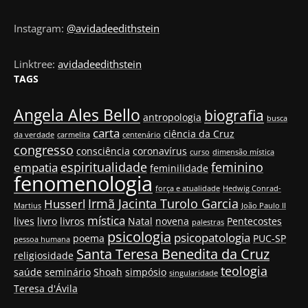
Instagram:
@avidadeedithstein
Linktree:
avidadeedithstein
TAGS
Angela Ales Bello
biografia
antropologia
busca
carta
ciência da Cruz
da verdade
carmelita
centenário
congresso
consciência
coronavírus
curso
dimensão mística
espiritualidade
feminino
empatia
feminilidade
fenomenologia
força e atualidade
Hedwig Conrad-
Irmã Jacinta Turolo Garcia
Husserl
Martius
João Paulo II
mística
lives
livro
livros
Natal
novena
Pentecostes
palestras
psicologia
psicopatologia
poema
PUC-SP
pessoa humana
Santa Teresa Benedita da Cruz
religiosidade
teologia
saúde
seminário
Shoah
simpósio
singularidade
Teresa d'Ávila