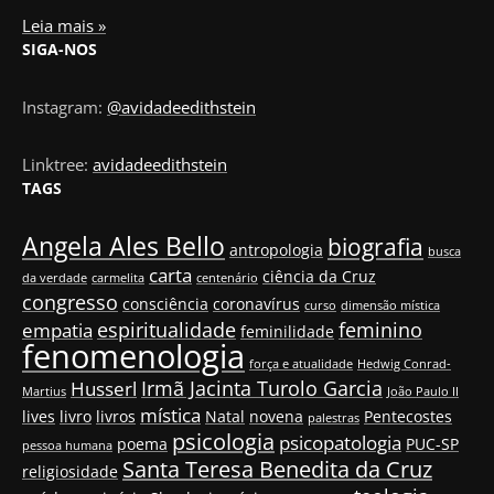
Leia mais »
SIGA-NOS
Instagram:
@avidadeedithstein
Linktree:
avidadeedithstein
TAGS
Angela Ales Bello
biografia
antropologia
busca
carta
ciência da Cruz
da verdade
carmelita
centenário
congresso
consciência
coronavírus
curso
dimensão mística
espiritualidade
feminino
empatia
feminilidade
fenomenologia
força e atualidade
Hedwig Conrad-
Irmã Jacinta Turolo Garcia
Husserl
Martius
João Paulo II
mística
lives
livro
livros
Natal
novena
Pentecostes
palestras
psicologia
psicopatologia
poema
PUC-SP
pessoa humana
Santa Teresa Benedita da Cruz
religiosidade