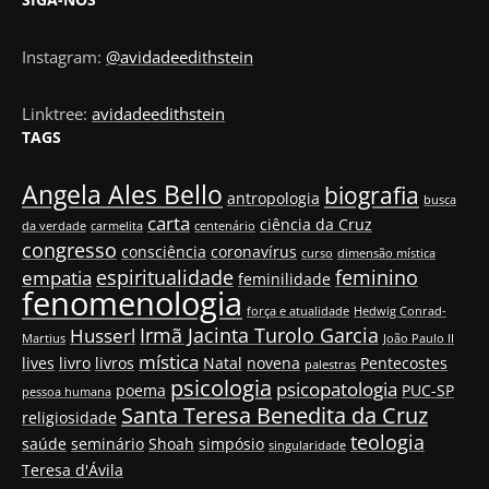
Instagram:
@avidadeedithstein
Linktree:
avidadeedithstein
TAGS
Angela Ales Bello
biografia
antropologia
busca
carta
ciência da Cruz
da verdade
carmelita
centenário
congresso
consciência
coronavírus
curso
dimensão mística
espiritualidade
feminino
empatia
feminilidade
fenomenologia
força e atualidade
Hedwig Conrad-
Irmã Jacinta Turolo Garcia
Husserl
Martius
João Paulo II
mística
lives
livro
livros
Natal
novena
Pentecostes
palestras
psicologia
psicopatologia
poema
PUC-SP
pessoa humana
Santa Teresa Benedita da Cruz
religiosidade
teologia
saúde
seminário
Shoah
simpósio
singularidade
Teresa d'Ávila