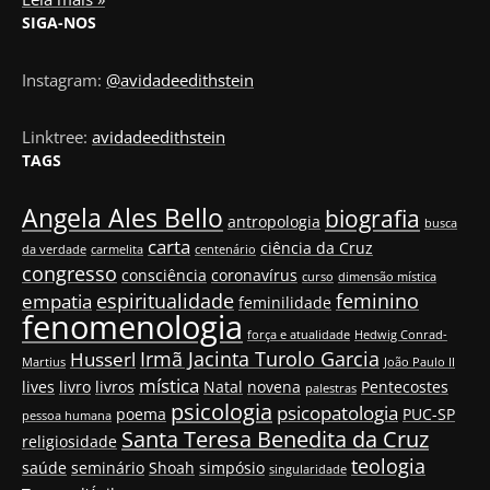
SIGA-NOS
Instagram:
@avidadeedithstein
Linktree:
avidadeedithstein
TAGS
Angela Ales Bello
biografia
antropologia
busca
carta
ciência da Cruz
da verdade
carmelita
centenário
congresso
consciência
coronavírus
curso
dimensão mística
espiritualidade
feminino
empatia
feminilidade
fenomenologia
força e atualidade
Hedwig Conrad-
Irmã Jacinta Turolo Garcia
Husserl
Martius
João Paulo II
mística
lives
livro
livros
Natal
novena
Pentecostes
palestras
psicologia
psicopatologia
poema
PUC-SP
pessoa humana
Santa Teresa Benedita da Cruz
religiosidade
teologia
saúde
seminário
Shoah
simpósio
singularidade