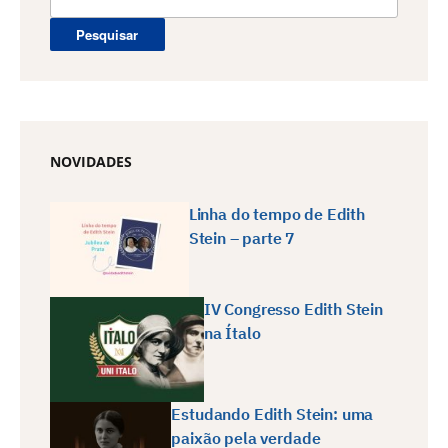
por:
NOVIDADES
Linha do tempo de Edith
Stein – parte 7
IV Congresso Edith Stein
na Ítalo
Estudando Edith Stein: uma
paixão pela verdade