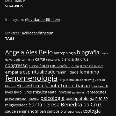
Leia mais »
SIGA-NOS
Instagram:
@avidadeedithstein
Linktree:
avidadeedithstein
TAGS
Angela Ales Bello
biografia
antropologia
busca
carta
ciência da Cruz
da verdade
carmelita
centenário
congresso
consciência
coronavírus
curso
dimensão mística
espiritualidade
feminino
empatia
feminilidade
fenomenologia
força e atualidade
Hedwig Conrad-
Irmã Jacinta Turolo Garcia
Husserl
Martius
João Paulo II
mística
lives
livro
livros
Natal
novena
Pentecostes
palestras
psicologia
psicopatologia
poema
PUC-SP
pessoa humana
Santa Teresa Benedita da Cruz
religiosidade
teologia
saúde
seminário
Shoah
simpósio
singularidade