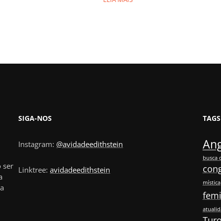
SIGA-NOS
TAGS
Ang
Instagram:
@avidadeedithstein
busca 
 ser
con
Linktree:
avidadeedithstein
a
mística
ia
fem
atuali
Turo