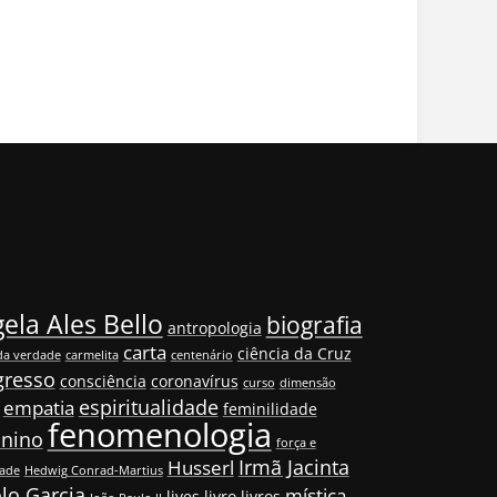
ela Ales Bello
biografia
antropologia
carta
ciência da Cruz
da verdade
carmelita
centenário
gresso
consciência
coronavírus
curso
dimensão
espiritualidade
empatia
feminilidade
fenomenologia
inino
força e
Irmã Jacinta
Husserl
dade
Hedwig Conrad-Martius
lo Garcia
mística
lives
livro
livros