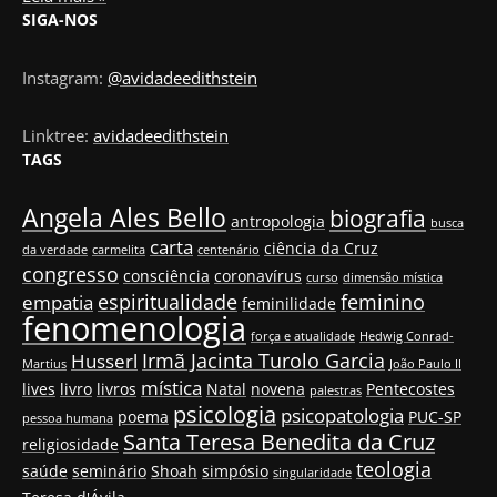
SIGA-NOS
Instagram:
@avidadeedithstein
Linktree:
avidadeedithstein
TAGS
Angela Ales Bello
biografia
antropologia
busca
carta
ciência da Cruz
da verdade
carmelita
centenário
congresso
consciência
coronavírus
curso
dimensão mística
espiritualidade
feminino
empatia
feminilidade
fenomenologia
força e atualidade
Hedwig Conrad-
Irmã Jacinta Turolo Garcia
Husserl
Martius
João Paulo II
mística
lives
livro
livros
Natal
novena
Pentecostes
palestras
psicologia
psicopatologia
poema
PUC-SP
pessoa humana
Santa Teresa Benedita da Cruz
religiosidade
teologia
saúde
seminário
Shoah
simpósio
singularidade