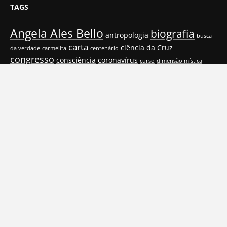
TAGS
Angela Ales Bello
biografia
antropologia
busca
carta
ciência da Cruz
da verdade
carmelita
centenário
congresso
consciência
coronavírus
curso
dimensão mística
espiritualidade
feminino
empatia
feminilidade
fenomenologia
força e atualidade
Hedwig Conrad-
Irmã Jacinta Turolo Garcia
Husserl
Martius
João Paulo II
mística
lives
livro
livros
Natal
novena
Pentecostes
palestras
psicologia
psicopatologia
poema
PUC-SP
pessoa humana
Santa Teresa Benedita da Cruz
religiosidade
teologia
saúde
seminário
Shoah
simpósio
singularidade
Teresa d'Ávila